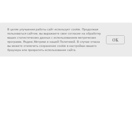
В целях улучшения работы сайт использует cookie. Продолжая
пользоваться сайтом, вы выражаете свое согласие на обработку
ваших статистических данных с использованием метрических
OK
программ, Яндекс.Метрики и нашей
Политикой
. В случае отказа
вы можете отключить сохранение cookie в настройках вашего
Врачи
Написать
Позвонить
браузера или прекратить использование сайта.
ЗАПИШИТЕСЬ НА ПРИЁМ
ОНЛАЙН