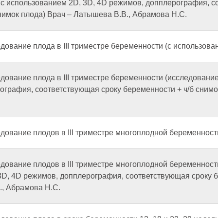
 с использованием 2D, 3D, 4D режимов, допплерография, с
нимок плода) Врач – Латышева В.В., Абрамова Н.С.
дование плода в III триместре беременности (с использова
дование плода в III триместре беременности (исследование
графия, соответствующая сроку беременности + ч/б снимок
дование плодов в III триместре многоплодной беременности
дование плодов в III триместре многоплодной беременност
3D, 4D режимов, допплерография, соответствующая сроку б
., Абрамова Н.С.