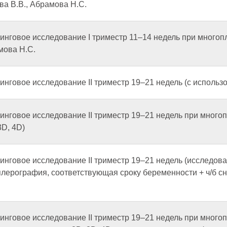
а В.В., Абрамова Н.С.
нинговое исследование I триместр 11–14 недель при много
мова Н.С.
инговое исследование II триместр 19–21 недель (с использ
инговое исследование II триместр 19–21 недель при много
3D, 4D)
инговое исследование II триместр 19–21 недель (исследов
плерография, соответствующая сроку беременности + ч/б с
нинговое исследование II триместр 19–21 недель при мног