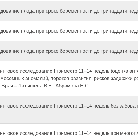
едование плода при сроке беременности до тринадцати нед
едование плода при сроке беременности до тринадцати нед
едование плода при сроке беременности до тринадцати нед
инговое исследование I триместр 11–14 недель (оценка ант
мосомных аномалий, пороков развития, рисков задержки 
 Врач – Латышева В.В., Абрамова Н.С.
инговое исследование I триместр 11–14 недель без забора 
нинговое исследование I триместр 11–14 недель при много