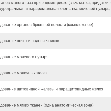
нов малого таза при эндометриозе (в т.ч. матка, придатки, 
уретральная и параректальная клетчатка, мочевой пузырь,
едование органов брюшной полости (комплексное)
едование почек и надпочечников
едование мочевого пузыря
едование молочных желез
едование щитовидной железы и паращитовидных желез
дование мягких тканей (одна анатомическая зона)