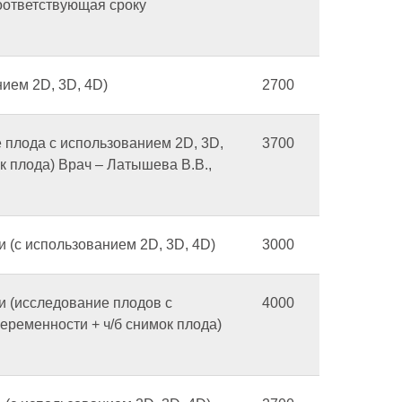
оответствующая сроку
нием 2D, 3D, 4D)
2700
 плода с использованием 2D, 3D,
3700
 плода) Врач – Латышева В.В.,
 (с использованием 2D, 3D, 4D)
3000
и (исследование плодов с
4000
еременности + ч/б снимок плода)