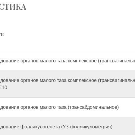
ОСТИКА
ги
едование органов малого таза комплексное (трансвагиналь
едование органов малого таза комплексное (трансвагиналь
E10
едование органов малого таза (трансабдоминальное)
едование фолликулогенеза (УЗ-фолликулометрия)