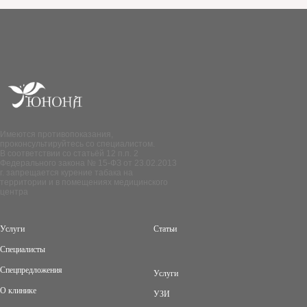
Имеются противопоказания,
проконсультируйтесь со специалистом.
В соответствии со статьёй 12 п.п. 2
Федерального закона № 15-ФЗ от 23.02.2013
г. запрещается курение табака на
территории и в помещениях медицинского
центра
Услуги
Статьи
Специалисты
Спецпредложения
Услуги
О клинике
УЗИ