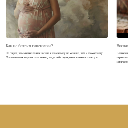
Как не бояться гинеколога?
Воспа
Не секрет, что многие боятся визита к гинекологу не меньше, чем к стоматологу.
Воспален
Постоянно откладывая этот поход, ищут себе оправдание и находят массу п...
цервикал
микроорг