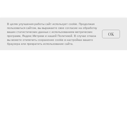
В целях улучшения работы сайт использует cookie. Продолжая
пользоваться сайтом, вы выражаете свое согласие на обработку
ваших статистических данных с использованием метрических
OK
программ, Яндекс.Метрики и нашей
Политикой
. В случае отказа
вы можете отключить сохранение cookie в настройках вашего
Врачи
Написать
Позвонить
браузера или прекратить использование сайта.
ЗАПИШИТЕСЬ НА ПРИЁМ
ОНЛАЙН