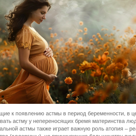
щие к появлению астмы в период беременности, в це
звать астму у непереносящих бремя материнства люд
иальной астмы также играет важную роль атопия – р