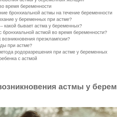
во время беременности
ение бронхиальной астмы на течение беременности
ыхание у беременных при астме?
– какой бывает астма у беременных?
 с бронхиальной астмой во время беременности?
ск возникновения преэклампсии?
оды при астме?
метода родоразрешения при астме у беременных
ребенка с астмой
возникновения астмы у бере