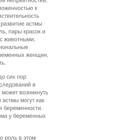
ей неприятностей,
ложенностью к
вствительность
 развитие астмы
ь, пары красок и
 с животными,
сиональные
еременных женщин,
ть.
до сих пор
сследований в
 может возникнуть
 астмы могут как
ия беременности.
зма у беременных
ю роль в этом