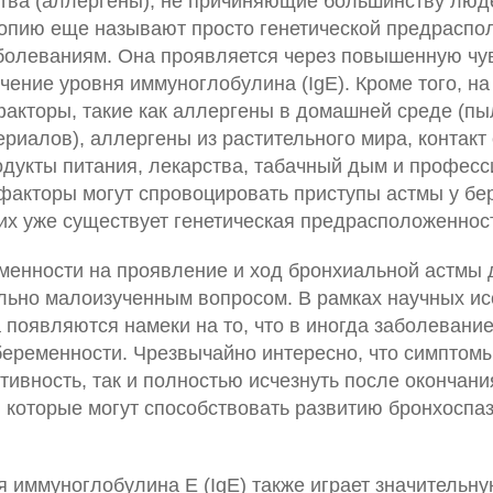
тва (аллергены), не причиняющие большинству люд
топию еще называют просто генетической предраспо
болеваниям. Она проявляется через повышенную чу
чение уровня иммуноглобулина (IgE). Кроме того, на
акторы, такие как аллергены в домашней среде (пыл
риалов), аллергены из растительного мира, контакт
дукты питания, лекарства, табачный дым и профес
 факторы могут спровоцировать приступы астмы у б
их уже существует генетическая предрасположеннос
менности на проявление и ход бронхиальной астмы 
ельно малоизученным вопросом. В рамках научных и
появляются намеки на то, что в иногда заболевание
беременности. Чрезвычайно интересно, что симптомы
тивность, так и полностью исчезнуть после окончан
, которые могут способствовать развитию бронхоспа
 иммуноглобулина E (IgE) также играет значительну