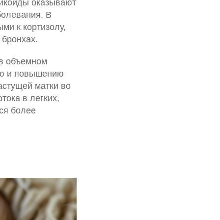
ртикоиды оказывают
болевания. В
ми к кортизолу,
 бронхах.
 в объемном
ию и повышению
астущей матки во
тока в легких,
ся более