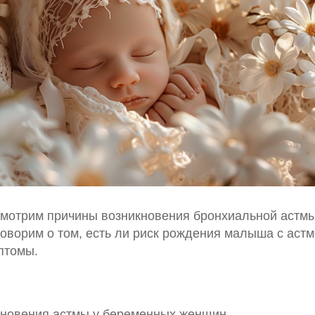
ссмотрим причины возникновения бронхиальной астм
оворим о том, есть ли риск рождения малыша с астмо
птомы.
кновения астмы у беременных женщин