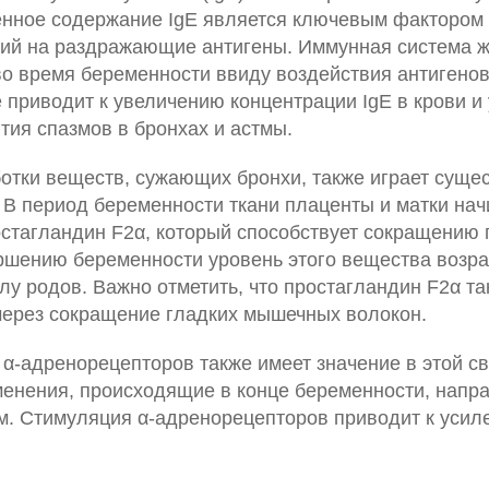
нное содержание IgE является ключевым фактором 
ций на раздражающие антигены. Иммунная система
о время беременности ввиду воздействия антигенов 
 приводит к увеличению концентрации IgE в крови и
тия спазмов в бронхах и астмы.
отки веществ, сужающих бронхи, также играет суще
. В период беременности ткани плаценты и матки на
остагландин F2α, который способствует сокращению 
шению беременности уровень этого вещества возрас
лу родов. Важно отметить, что простагландин F2α т
через сокращение гладких мышечных волокон.
α-адренорецепторов также имеет значение в этой св
енения, происходящие в конце беременности, напр
ам. Стимуляция α-адренорецепторов приводит к уси