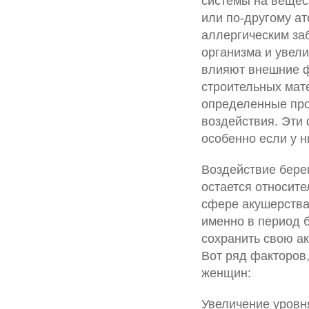
системы на вещес
или по-другому а
аллергическим за
организма и увели
влияют внешние ф
строительных мате
определенные про
воздействия. Эти
особенно если у н
Воздействие бере
остается относит
сфере акушерства 
именно в период 
сохранить свою ак
Вот ряд факторов
женщин:
Увеличение уровня