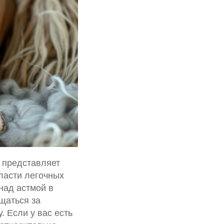
 представляет
бласти легочных
над астмой в
щаться за
 Если у вас есть