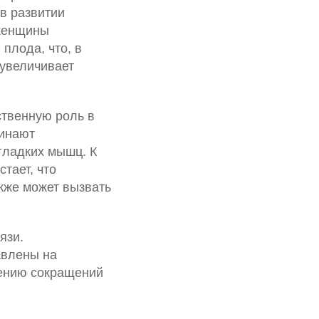
в развитии
 женщины
плода, что, в
 увеличивает
ственную роль в
чинают
гладких мышц. К
тает, что
акже может вызвать
язи.
авлены на
лению сокращений