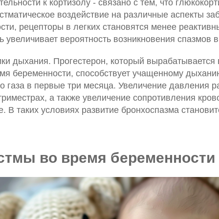
ельности к кортизолу - связано с тем, что глюкоко
стматическое воздействие на различные аспекты за
ти, рецепторы в легких становятся менее реактивны
ь увеличивает вероятность возникновения спазмов в
ки дыхания. Прогестерон, который вырабатывается
емя беременности, способствует учащенному дыхан
о газа в первые три месяца. Увеличение давления р
триместрах, а также увеличение сопротивления крово
. В таких условиях развитие бронхоспазма становит
стмы во время беременности