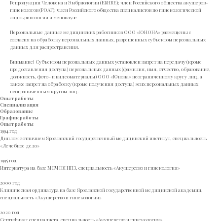
Репродукции Человека и Эмбриологии (ESHRE); член Российского общества акушеров-
гинекологов (РОАГ); член Российского общества специалистов по гинекологической
эндокринологии и менопаузе
Персональные данные медицинских работников ООО «ЮНОНА» размещены c
согласия на обработку персональных данных, разрешенных субъектом персональных
данных для распространения.
Внимание! Субъектом персональных данных установлен запрет на передачу (кроме
предоставления доступа) персональных данных (фамилия, имя, отчество, образование,
должность, фото- и видеоматериалы) ООО «Юнона» неограниченному кругу лиц, а
также запрет на обработку (кроме получения доступа) этих персональных данных
неограниченным кругом лиц.
Опыт работы
Специализация
Образование
График работы
Опыт работы
1994 год
Диплом с отличием Ярославский государственный медицинский институт, специальность
«Лечебное дело»
1995 год
Интернатура на базе МСЧ НЯ НПЗ, специальность «Акушерство и гинекология»
2000 год
Клиническая ординатура на базе Ярославской государственной медицинской академии,
специальность «Акушерство и гинекология»
2020 год
Сертификат специалиста, специальность «Акушерство и гинекология»