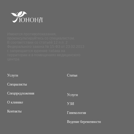
Имеются противопоказания,
проконсультируйтесь со специалистом.
В соответствии со статьёй 12 п.п. 2
Федерального закона № 15-ФЗ от 23.02.2013
г. запрещается курение табака на
территории и в помещениях медицинского
центра
Услуги
Статьи
Специалисты
Спецпредложения
Услуги
О клинике
УЗИ
Контакты
Гинекология
Ведение беременности