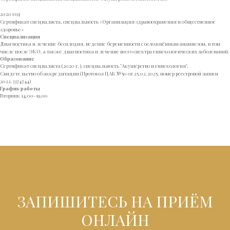
2020 год
Сертификат специалиста, специальность «Организация здравоохранения и общественное
здоровье»
Специализация
Диагностика и лечение бесплодия, ведение беременности с осложнённым анамнезом, в том
числе после ЭКО, а также диагностика и лечение всего спектра гинекологических заболеваний.
Образование
Сертификат специалиста (2020 г.), специальность "Акушерство и гинекология",
Свидетельство об аккредитации (Протокол ЦАК №50 от 25.02.2025, номер реестровой записи
2022.3374744)
График работы
Вторник 14.00-19.00
ЗАПИШИТЕСЬ НА ПРИЁМ
ОНЛАЙН