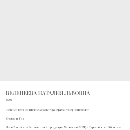
ВЕДЕНЕЕВА НАТАЛИЯ ЛЬВОВНА
SKU:
Главный врач медицинского центра, Врач акушер-гинеколог
Стаж 31 Год
Член Российской Ассоциации Репродукции Человека (РАРЧ) и Европейского Общества