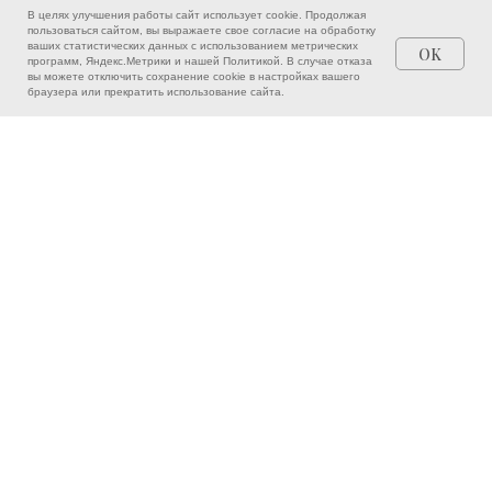
В целях улучшения работы сайт использует cookie. Продолжая
пользоваться сайтом, вы выражаете свое согласие на обработку
ваших статистических данных с использованием метрических
OK
программ, Яндекс.Метрики и нашей
Политикой
. В случае отказа
вы можете отключить сохранение cookie в настройках вашего
Врачи
Написать
Позвонить
браузера или прекратить использование сайта.
ЗАПИШИТЕСЬ НА ПРИЁМ
ОНЛАЙН
Оставьте заявку — мы перезвоним или напишем
вам