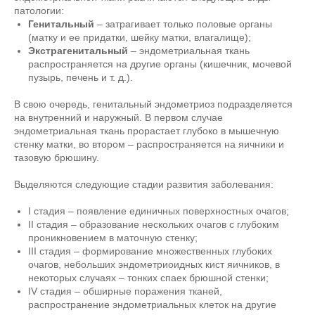
патологии:
Генитальный
– затрагивает только половые органы
(матку и ее придатки, шейку матки, влагалище);
Экстрагенитальный
– эндометриальная ткань
распространяется на другие органы (кишечник, мочевой
пузырь, печень и т. д.).
В свою очередь, генитальный эндометриоз подразделяется
на внутренний и наружный. В первом случае
эндометриальная ткань прорастает глубоко в мышечную
стенку матки, во втором – распространяется на яичники и
тазовую брюшину.
Выделяются следующие стадии развития заболевания:
I стадия – появление единичных поверхностных очагов;
II стадия – образование нескольких очагов с глубоким
проникновением в маточную стенку;
III стадия – формирование множественных глубоких
очагов, небольших эндометриоидных кист яичников, в
некоторых случаях – тонких спаек брюшной стенки;
IV стадия – обширные поражения тканей,
распространение эндометриальных клеток на другие